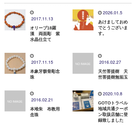
2026.01.5
2017.11.13
あけましておめ
でとうございま
オリーブ18羅
す。
漢 両面彫 紫
水晶仕立て
2017.11.15
2016.02.27
本象牙骸骨彫念
天竺菩提樹 天
珠
竺菩提樹無垢玉
2020.10.8
2016.02.21
GOTOトラベル
地域共通クーポ
本堆朱 布教用
ン取扱店舗に登
念珠
録致しました