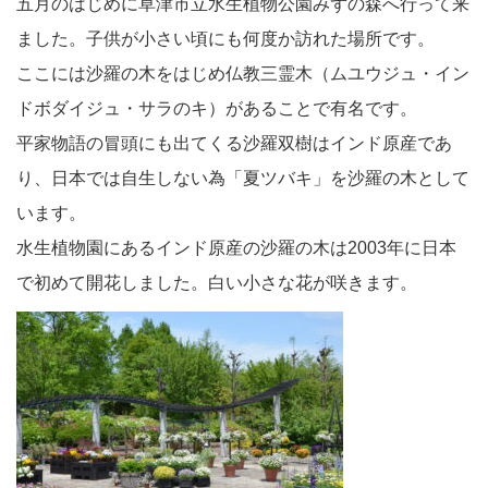
五月のはじめに草津市立水生植物公園みずの森へ行って来
ました。子供が小さい頃にも何度か訪れた場所です。
ここには沙羅の木をはじめ仏教三霊木（ムユウジュ・イン
ドボダイジュ・サラのキ）があることで有名です。
平家物語の冒頭にも出てくる沙羅双樹はインド原産であ
り、日本では自生しない為「夏ツバキ」を沙羅の木として
います。
水生植物園にあるインド原産の沙羅の木は2003年に日本
で初めて開花しました。白い小さな花が咲きます。